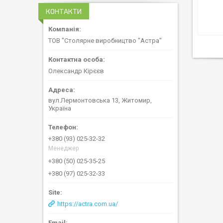
КОНТАКТИ
ТОВ "Столярне виробництво "Астра"
Олександр Кірєєв
вул.Лермонтовська 13, Житомир,
Україна
+380 (93) 025-32-32
Менеджер
+380 (50) 025-35-25
+380 (97) 025-32-33
https://actra.com.ua/