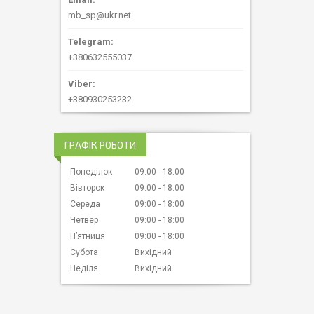
mb_sp@ukr.net
+380632555037
+380930253232
ГРАФІК РОБОТИ
Понеділок
09:00
18:00
Вівторок
09:00
18:00
Середа
09:00
18:00
Четвер
09:00
18:00
Пʼятниця
09:00
18:00
Субота
Вихідний
Неділя
Вихідний