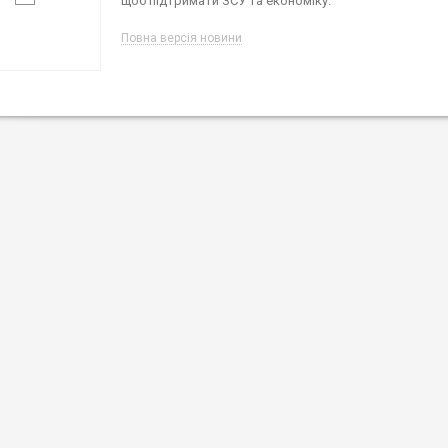
щоб підтримати ЗСУ та економіку.
Повна версія новини