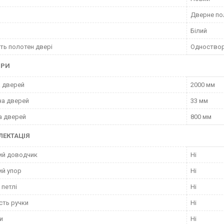
Дверне по
Білий
сть полотен двері
Одноствор
ІРИ
 дверей
2000 мм
на дверей
33 мм
а дверей
800 мм
ЛЕКТАЦІЯ
ий доводчик
Ні
й упор
Ні
 петлі
Ні
сть ручки
Ні
и
Ні