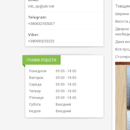
Товщина
mb_sp@ukr.net
Ширина д
Висота д
+380632555037
Дверне 
необхідн
+380930253232
Дана мо
Вся прод
Столярн
ГРАФІК РОБОТИ
Понеділок
09:00
18:00
Вівторок
09:00
18:00
Середа
09:00
18:00
Четвер
09:00
18:00
Пʼятниця
09:00
18:00
Субота
Вихідний
Неділя
Вихідний