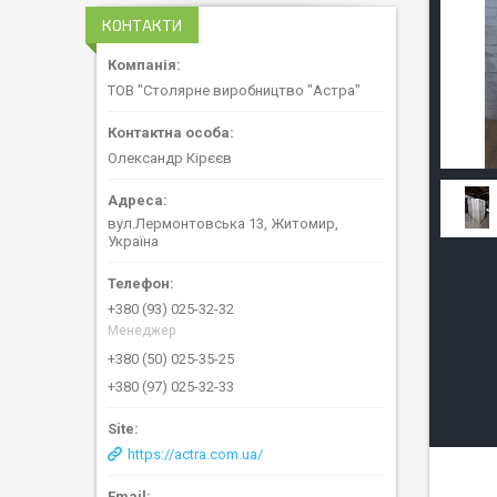
КОНТАКТИ
ТОВ "Столярне виробництво "Астра"
Олександр Кірєєв
вул.Лермонтовська 13, Житомир,
Україна
+380 (93) 025-32-32
Менеджер
+380 (50) 025-35-25
+380 (97) 025-32-33
https://actra.com.ua/