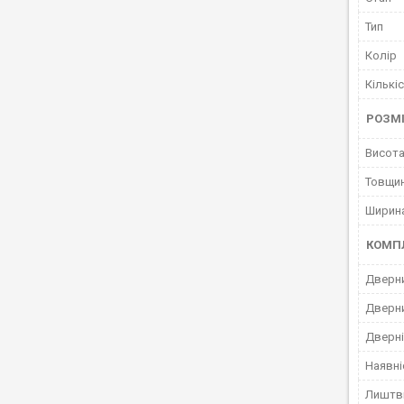
Тип
Колір
Кількі
РОЗМ
Висота
Товщи
Ширин
КОМП
Дверн
Дверни
Дверні
Наявні
Лиштв