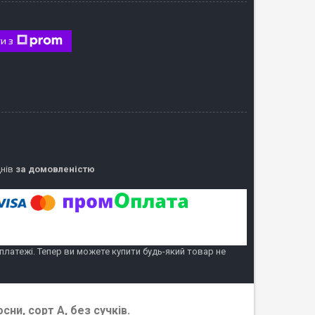
и з
днів
за домовленістю
 платежі. Тепер ви можете купити будь-який товар не
ни, сорт А, без сучків.