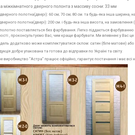
 міжкімнатного дверного полонта з массиву сосни: 33 мм
верного полотна(двері): 60 см; 70 см; 80 см. та будь-яка інша ширина, 
верного полотна(двері): 200 см. і будь-яка інша висота, на замовлення 
полотно поставляється без фарбування. Легко піддається фарбуванню 
ості , проконсультуємо Вас, чим краще фарбувати. Ми впевнені у Вас це 
дель додатково може комплектуватися склом: сатин (біле матове) або 
укція добре упакована та готова до відправки по Україні та світу.
е виробництво "Астра" працює офіційно, гарантує постачання і має всі н