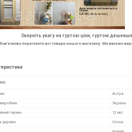
Зверніть увагу на гуртові ціни, гуртом дешевше ;)
бов'язково переглянте всі товари нашого магазину. Ми вміємо виробля
теристики
ВНІ
ник
Астра
 виробник
Україна
ійний термін
12 міс
а дерева
Сосна
Новий