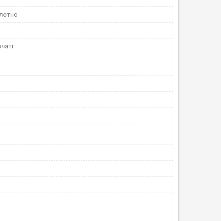
лотно
чаті