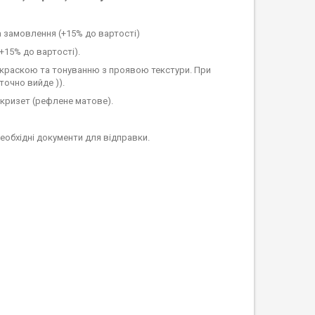
на замовлення (+15% до вартості)
(+15% до вартості).
краскою та тонуванню з проявою текстури. При
точно вийде )).
кризет (рефлене матове).
еобхідні документи для відправки.