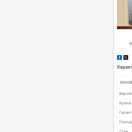
О
Харак
ОСНО
Вироб
Країна
Гарант
Пород
Стан