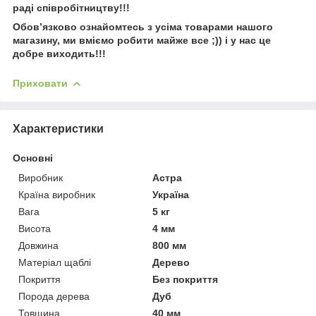
раді співробітництву!!!
Обовʼязково ознайомтесь з усіма товарами нашого
магазину, ми вміємо робити майже все ;)) і у нас це
добре виходить!!!
Приховати
Характеристики
Основні
Виробник
Астра
Країна виробник
Україна
Вага
5 кг
Висота
4 мм
Довжина
800 мм
Матеріал щаблі
Дерево
Покриття
Без покриття
Порода дерева
Дуб
Товщина
40 мм